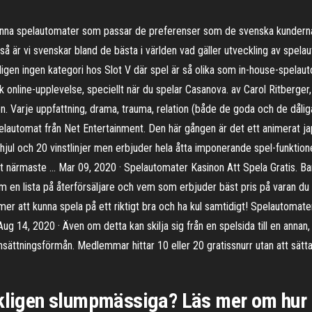
t finna spelautomater som passar de preferenser som de svenska kunderna
er så är vi svenskar bland de bästa i världen vad gäller utveckling av spe
igen ingen kategori hos Slot V där spel är så olika som in-house-spelauto
ik online-upplevelse, speciellt när du spelar Casanova. av Carol Ritberger
. Varje uppfattning, drama, trauma, relation (både de goda och de dålig
elautomat från Net Entertainment. Den här gången är det ett animerat j
hjul och 20 vinstlinjer men erbjuder hela åtta imponerande spel-funktion
tt närmaste … Mar 09, 2020 · Spelautomater Kasinon Att Spela Gratis. Barn
am en lista på återförsäljare och vem som erbjuder bäst pris på varan du sö
r att kunna spela på ett riktigt bra och ha kul samtidigt! Spelautomate
 Aug 14, 2020 · Även om detta kan skilja sig från en spelsida till en annan,
nsättningsförmån. Medlemmar hittar 10 eller 20 gratissnurr utan att sätta
rkligen slumpmässiga? Läs mer om hur s