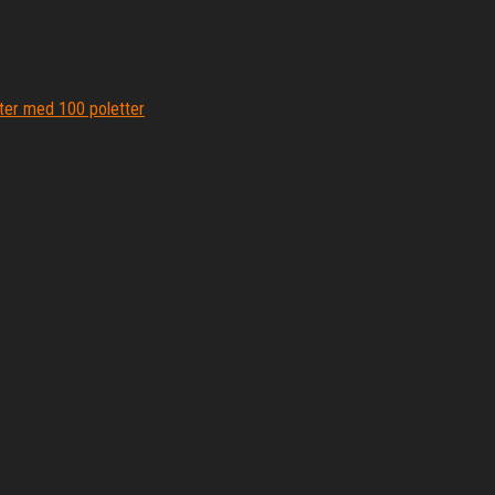
er med 100 poletter