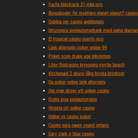
Fuchs blackjack 21 mkii pris
Bonuskoder för insättare planet planet7 casino
Dubbla ner casino webbplats
Omzonera spelautomatbank med galna diamant
El tropical casino puerto rico
Länk alternativ poker online 99
Poker scen drake age inkvisition
Liten flodcasino kryssning myrtle beach
Kitchenaid 2 skivor lång bricka brödrost
Qq poker online länk alternativ
Hur man driver ett online casino
Gratis inga spelautomater
Högsta ptr online casino
Online vs casino poker
Casino nära owen sound ontario
Gary clark jr blue casino