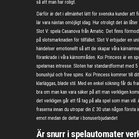
så att man har roligt.
Därför är det i allmänhet lätt för svenska kunder at
lär vara nästan omöjligt idag. Hur otroligt det än låt
Slot V: spela Casanova från Amatic. Det finns förmodl
på slotsmarknaden för tillfället. Slot V erbjuder en un
händelser emotionellt så att de skapar våra kärnämnen
förankrade i våra kärnområden. Koi Princess är en sp
spelarnas intresse. Sloten har standardformat med 5 
bonushjul och free spins. Koi Princess kommer till di
klarläggas, bløde stil. Med en enkel sökning får du fr
bra om man kan vara säker på att man verkligen komme
det verkligen går att få tag på alla spel som man vill.
fraserna innan du utropar din £ 30 utan någon första i
emot medan de deltar i bonuserbjudandet
Är snurr i spelautomater ve