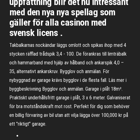
uppfattning blir det nu intressant
med den nya nya spellag som
gäller för alla casinon med
svensk licens .
Takbalkarnas nockändar läggs omlott och spikas ihop med 4
stycken räfflad trådspik 3,4 - 100. De förankras till limträbalk
och hammarband med hjälp av hålband och ankarspik 4,0 –
35, alternativt ankarskruv. Bygglov och anmälan. För
nybyggnad av garage krävs bygglov i de flesta fall. Läs mer i
byggbeskrivning Bygglov och anmälan. Garage i plåt 18m².
Praktiskt underhållsfritt garage i plåt, 3 x 6 meter. Galvaniserat
för bra motståndskraft mot rost. Perfekt för dig som behöver
en billig förvaring av bil utan att vilja lägga över 100,000 kr på
ett "riktigt" garage.