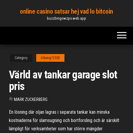
Skip
online casino satsar hej vad lo bitcoin
to
buzzbingowzps.web.app
the
content
Category
Albang12552
Värld av tankar garage slot
pris
By
MARK ZUCKERBERG
En lösning där oljan lagras i separata tankar kan minska
kostnaderna för slamsugning och bortforsling och är särskilt
lämpligt för verksamheter som har större mängder