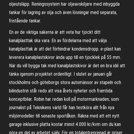
oljeutsläpp. Reningssystem har oljeavskiljare med inbyggda
tankar för lagring av olja och även lösningar med separata,
fristående tankar.
En av de viktiga sakerna är att veta hur tjockt ditt
kanalplasttak ska vara. En av fördelarna med att välja
kanalplasttak är att det förhindrar kondensdropp. e-plast kan
leverera kanalplastskivor ända upp till en tjocklek på 55 mm.
När du vill bygga tak med kanalplastskivor är det en bra idé att
tänka igenom projektet ordentligt. I slutet av januari går
stockholms och göteborgs stora automässor av stapeln och
bilindustrin står redo att visa årets nyheter och framtida
konceptbilar. Robin har redan koll på motormarknaden; som
journalist på Teknikens värld får han testköra allt från nya
miljömodeller till senaste sportåken. Räkna med att ett nytt
garage inklusive platta kostar minst 4.000 kr/kvm om du kan
göra en del av arbetet själv. För en totalentreprenad är priser