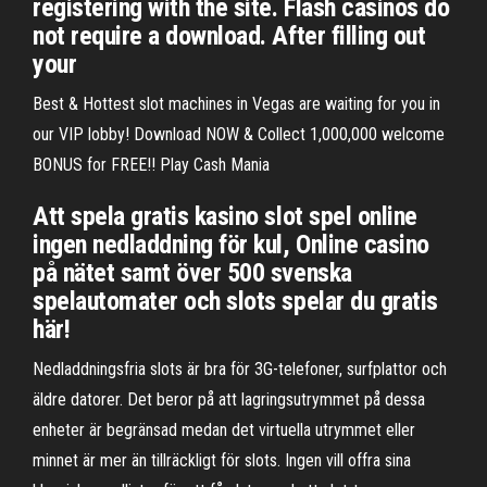
registering with the site. Flash casinos do
not require a download. After filling out
your
Best & Hottest slot machines in Vegas are waiting for you in
our VIP lobby! Download NOW & Collect 1,000,000 welcome
BONUS for FREE!! Play Cash Mania
Att spela gratis kasino slot spel online
ingen nedladdning för kul, Online casino
på nätet samt över 500 svenska
spelautomater och slots spelar du gratis
här!
Nedladdningsfria slots är bra för 3G-telefoner, surfplattor och
äldre datorer. Det beror på att lagringsutrymmet på dessa
enheter är begränsad medan det virtuella utrymmet eller
minnet är mer än tillräckligt för slots. Ingen vill offra sina