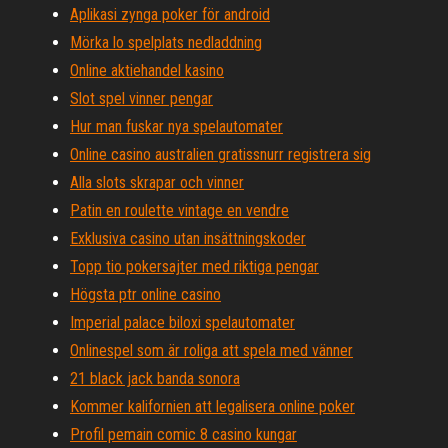
Aplikasi zynga poker för android
Mörka lo spelplats nedladdning
Online aktiehandel kasino
Slot spel vinner pengar
Hur man fuskar nya spelautomater
Online casino australien gratissnurr registrera sig
Alla slots skrapar och vinner
Patin en roulette vintage en vendre
Exklusiva casino utan insättningskoder
Topp tio pokersajter med riktiga pengar
Högsta ptr online casino
Imperial palace biloxi spelautomater
Onlinespel som är roliga att spela med vänner
21 black jack banda sonora
Kommer kalifornien att legalisera online poker
Profil pemain comic 8 casino kungar