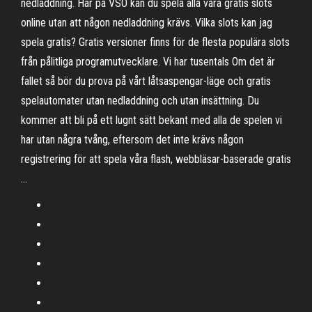
nedladdning. Här på VSO kan du spela alla våra gratis slots
online utan att någon nedladdning krävs. Vilka slots kan jag
spela gratis? Gratis versioner finns för de flesta populära slots
från pålitliga programutvecklare. Vi har tusentals Om det är
fallet så bör du prova på vårt låtsaspengar-läge och gratis
spelautomater utan nedladdning och utan insättning. Du
kommer att bli på ett lugnt sätt bekant med alla de spelen vi
har utan några tvång, eftersom det inte krävs någon
registrering för att spela våra flash, webbläsar-baserade gratis
…