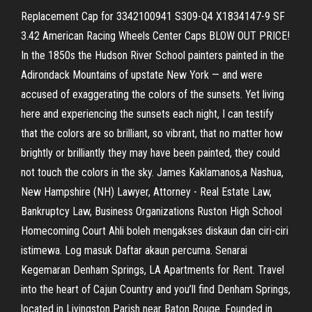
Replacement Cap for 3342100941 S309-Q4 X1834147-9 SF
3.42 American Racing Wheels Center Caps BLOW OUT PRICE!
In the 1850s the Hudson River School painters painted in the
Adirondack Mountains of upstate New York — and were
accused of exaggerating the colors of the sunsets. Yet living
here and experiencing the sunsets each night, I can testify
that the colors are so brilliant, so vibrant, that no matter how
brightly or brilliantly they may have been painted, they could
not touch the colors in the sky. James Kaklamanos,a Nashua,
New Hampshire (NH) Lawyer, Attorney - Real Estate Law,
Bankruptcy Law, Business Organizations Ruston High School
Homecoming Court Ahli boleh mengakses diskaun dan ciri-ciri
istimewa. Log masuk Daftar akaun percuma. Senarai
Kegemaran Denham Springs, LA Apartments for Rent. Travel
into the heart of Cajun Country and you’ll find Denham Springs,
located in Livingston Parish near Baton Rouge. Founded in