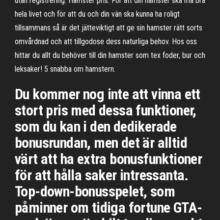
utan registrering. Hamster pris. För att din hamster ska må bra
hela livet och för att du och din vän ska kunna ha roligt
tillsammans så är det jätteviktigt att ge sin hamster rätt sorts
omvårdnad och att tillgodose dess naturliga behov. Hos oss
hittar du allt du behöver till din hamster som tex foder, bur och
leksaker! 5 snabba om hamstern.
Du kommer nog inte att vinna ett
stort pris med dessa funktioner,
som du kan i den dedikerade
bonusrundan, men det är alltid
värt att ha extra bonusfunktioner
för att hålla saker intressanta.
Top-down-bonusspelet, som
påminner om tidiga fortune GTA-