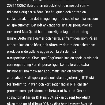
2081442262 Betsoft har utvecklat ett casinospel som vi
tidigare aldrig har skådat. Det är i grund och botten en
spelautomat, men det är ingenting med spelet som känns som
en spelautomat. Betsoft är kända för sina 3D produktioner,
men med Max Quest har de onekligen tagit det ett steg
längre. Detta, mina damer och herrar, är framtiden inom På en
abborre kan du se höns, och rätten av dem – den enhet som
producerar de gyllene äggen och kasta dem på
transportbandet. Slots spel EggOmatic kan du spela gratis och
utan registrering.För att personligen kontrollera de extra
funktioner i bra maskiner EggOmatic, kan du använda
alternativet – att spela gratis och utan registrering. RTP står
för ‘Return to Player’ och kort sagt handlar RTP om den
procent som spelautomaten betalar ut över tid. Om en
spelautomat har en RTP på 90% så kan du rent teoretiskt
räkna med att få tillbaka 90% av dina bets i vinster över tid.