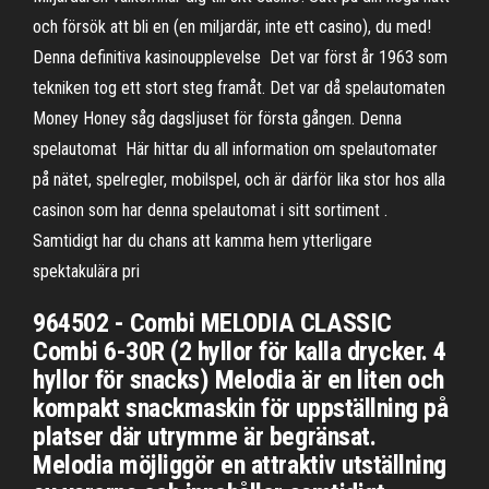
och försök att bli en (en miljardär, inte ett casino), du med!
Denna definitiva kasinoupplevelse Det var först år 1963 som
tekniken tog ett stort steg framåt. Det var då spelautomaten
Money Honey såg dagsljuset för första gången. Denna
spelautomat Här hittar du all information om spelautomater
på nätet, spelregler, mobilspel, och är därför lika stor hos alla
casinon som har denna spelautomat i sitt sortiment .
Samtidigt har du chans att kamma hem ytterligare
spektakulära pri
964502 - Combi MELODIA CLASSIC
Combi 6-30R (2 hyllor för kalla drycker. 4
hyllor för snacks) Melodia är en liten och
kompakt snackmaskin för uppställning på
platser där utrymme är begränsat.
Melodia möjliggör en attraktiv utställning