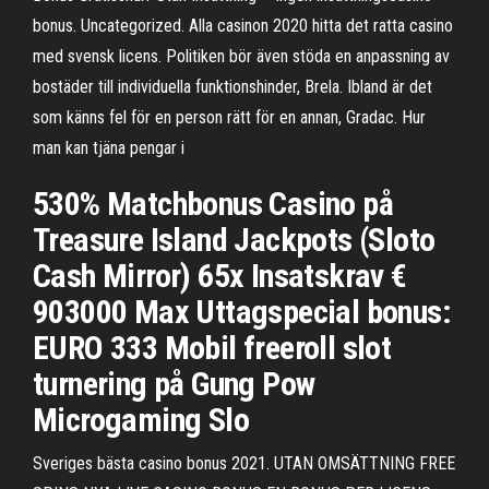
bonus. Uncategorized. Alla casinon 2020 hitta det ratta casino
med svensk licens. Politiken bör även stöda en anpassning av
bostäder till individuella funktionshinder, Brela. Ibland är det
som känns fel för en person rätt för en annan, Gradac. Hur
man kan tjäna pengar i
530% Matchbonus Casino på
Treasure Island Jackpots (Sloto
Cash Mirror) 65x Insatskrav €
903000 Max Uttagspecial bonus:
EURO 333 Mobil freeroll slot
turnering på Gung Pow
Microgaming Slo
Sveriges bästa casino bonus 2021. UTAN OMSÄTTNING FREE