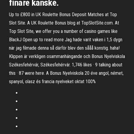
finare kanske.
Up to £800 in UK Roulette Bonus Deposit Matches at Top
Slot Site. A UK Roulette Bonus blog at TopSlotSite.com. At
Top Slot Site, we offer you a number of casino games like
BlackJ Open up to read more Jag hade varit vaken i 1,5 dygn
när jag filmade denna så därför blev den sååå konstig. haha!
Klippen är verkligen osammanhängande och Bonus Nyelviskola
Székesfehérvár, Székesfehérvár. 1,746 likes · 9 talking about
this · 87 were here. A Bonus Nyelviskola 20 éve angol, német,
spanyol, olasz és francia nyelveket oktat 100%