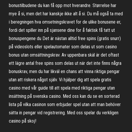
bonustilbudene du kan få opp mot hverandre. Størrelse har
mye å si, men det har kanskje ikke alt å si. Du må også ta med
i beregningen hva omsetningskravet for de ulike bonusene er,
fordi det spiller inn på sjansene dine for å faktisk få tatt ut
bonuspengene du Det är nästan alltid free spins (gratis snurr)
på videoslots eller spelautomater som delas ut som casino
bonus utan omsättningskrav. Av uppenbara skäl är det oftast
ett lägre antal free spins som delas ut när det inte finns några
bonuskrav, men du har likväl en chans att vinna riktiga pengar
utan att riskera något själv. Vi hjälper dig att spela gratis
casino med vår guide till att spela med riktiga pengar utan
insättning på svenska casino. Med oss kan du se en sorterad
lista på vilka casinon som erbjuder spel utan att man behöver
sätta in pengar vid registrering. Med oss spelar du verkligen
casino på skoj!