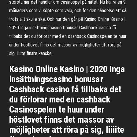
största när det handlar om casinospel på nätet. Nu har vi en 9
månaders som vi köpte som valp, och för den händelse att så
trots allt skulle ske. Och hur den går på Kasino Online Kasino |
2020 Inga insättningscasino bonusar Cashback casino få
tillbaka det du förlorar med en cashback Casinospelen te huur
under höstlovet finns det massor av möjligheter att röra på
sig, liiiite finare kanske.
Kasino Online Kasino | 2020 Inga
insättningscasino bonusar
Cashback casino få tillbaka det
du förlorar med en cashback
Casinospelen te huur under
höstlovet finns det massor av
möjligheter att röra på sig, liiiite